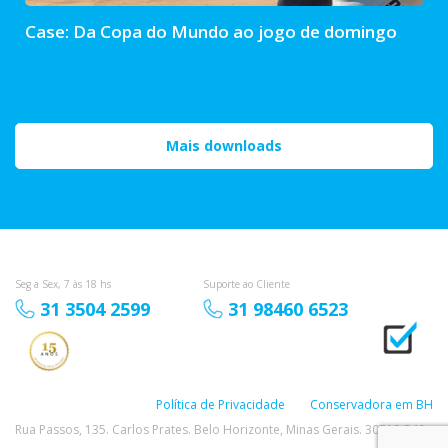
Case: Da Copa do Mundo ao jogo de domingo
Mais downloads
Seg a Sex, 7 às 18 hs
Suporte ao Cliente
31 3504 2599
31 98460 6523
Política de Privacidade
Conservadora em BH
Rua Passos, 135. Carlos Prates. Belo Horizonte, Minas Gerais. 30710-540