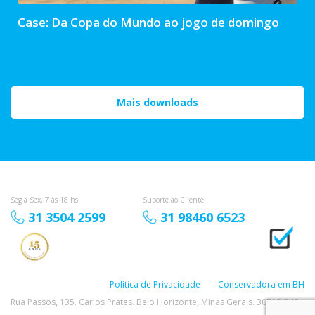
Case: Da Copa do Mundo ao jogo de domingo
Mais downloads
Seg a Sex, 7 às 18 hs
Suporte ao Cliente
31 3504 2599
31 98460 6523
Política de Privacidade
Conservadora em BH
Rua Passos, 135. Carlos Prates. Belo Horizonte, Minas Gerais. 30710-540