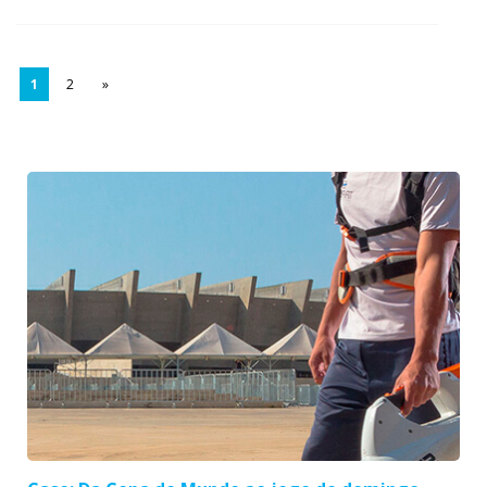
1
2
»